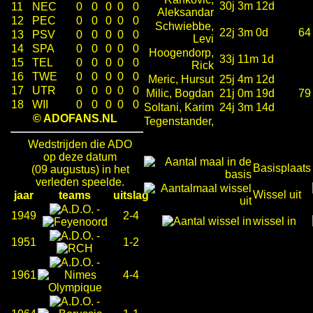
30j 3m 12d
11
NEC
0
0
0
0
0
Aleksandar
12
PEC
0
0
0
0
0
Schwiebbe,
22j 3m 0d
64
13
PSV
0
0
0
0
0
Levi
14
SPA
0
0
0
0
0
Hoogendorp,
33j 11m 1d
15
TEL
0
0
0
0
0
Rick
16
TWE
0
0
0
0
0
Meric, Hursut
25j 4m 12d
17
UTR
0
0
0
0
0
Milic, Bogdan
21j 0m 19d
79
18
WII
0
0
0
0
0
Soltani, Karim
24j 3m 14d
© ADOFANS.NL
Tegenstander,
Wedstrijden die ADO
op deze datum
Basisplaats
(09 augustus) in het
verleden speelde.
Wissel uit
jaar
teams
uitslag
-
1949
2-4
wissel in
-
1951
1-2
-
1961
4-4
-