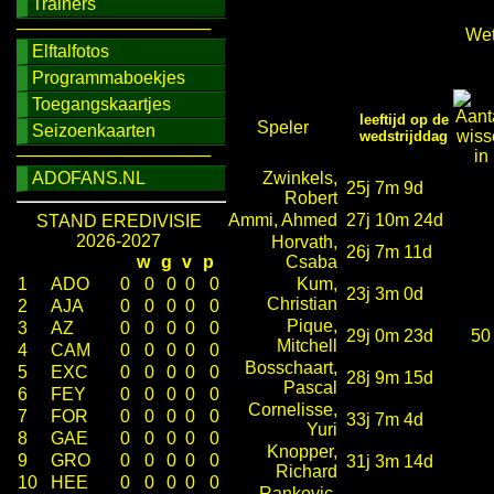
Trainers
────────────────
Wet
Elftalfotos
Programmaboekjes
Toegangskaartjes
leeftijd op de
Speler
Seizoenkaarten
wedstrijddag
────────────────
ADOFANS.NL
Zwinkels,
25j 7m 9d
Robert
Ammi, Ahmed
27j 10m 24d
STAND EREDIVISIE
2026-2027
Horvath,
26j 7m 11d
w
g
v
p
Csaba
1
ADO
0
0
0
0
0
Kum,
23j 3m 0d
Christian
2
AJA
0
0
0
0
0
Pique,
3
AZ
0
0
0
0
0
29j 0m 23d
50
Mitchell
4
CAM
0
0
0
0
0
Bosschaart,
5
EXC
0
0
0
0
0
28j 9m 15d
Pascal
6
FEY
0
0
0
0
0
Cornelisse,
7
FOR
0
0
0
0
0
33j 7m 4d
Yuri
8
GAE
0
0
0
0
0
Knopper,
9
GRO
0
0
0
0
0
31j 3m 14d
Richard
10
HEE
0
0
0
0
0
Rankovic,