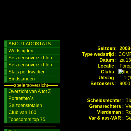
ABOUT ADOSTATS
Seizoen:
2008
Wedstrijden
Type wedstrijd :
COMP
Seizoensoverzichten
Datum :
za 13
Seizoensoverzichten
Locatie :
Forep
Stats per kwartier
Clubs :
Uitslag :
1-1 (1
Eindstanden
Bezoekers :
9000
───spelersoverzicht───
Overzicht van A tot Z
Portretfoto`s
Scheidsrechter :
Bl
Seizoenstotalen
Grensrechters :
Ve
Vierdeman :
Ro
Club van 100
Var & ass-VAR :
Ge
Topscorers top 75
────────────────