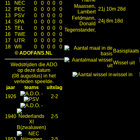
11
NEC
0
0
0
0
0
Maassen,
21j 10m 28d
12
PEC
0
0
0
0
0
Lambert
13
PSV
0
0
0
0
0
Feldmann,
24j 8m 18d
14
SPA
0
0
0
0
0
Donald
15
TEL
0
0
0
0
0
Tegenstander,
16
TWE
0
0
0
0
0
17
UTR
0
0
0
0
0
18
WII
0
0
0
0
0
Basisplaats
© ADOFANS.NL
Wissel uit
Wedstrijden die ADO
op deze datum
wissel in
(08 augustus) in het
verleden speelde.
jaar
teams
uitslag
-
1926
2-2
-
1940
2-5
1953
2-5