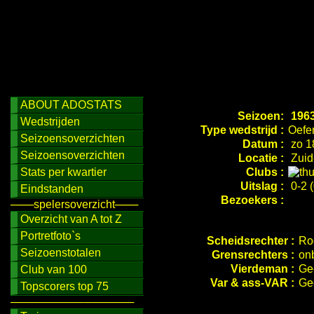
ABOUT ADOSTATS
Seizoen:
1963
Wedstrijden
Type wedstrijd :
Oefe
Seizoensoverzichten
Datum :
zo 1
Seizoensoverzichten
Locatie :
Zuid
Stats per kwartier
Clubs :
Uitslag :
0-2 (
Eindstanden
Bezoekers :
───spelersoverzicht───
Overzicht van A tot Z
Portretfoto`s
Scheidsrechter :
Ro
Seizoenstotalen
Grensrechters :
on
Vierdeman :
Ge
Club van 100
Var & ass-VAR :
Ge
Topscorers top 75
────────────────