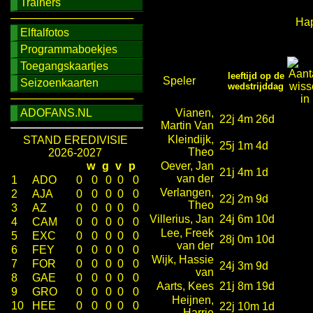
Trainers
────────────────
Hap
Elftalfotos
Programmaboekjes
Toegangskaartjes
leeftijd op de
Speler
Seizoenkaarten
wedstrijddag
────────────────
ADOFANS.NL
Vianen,
22j 4m 26d
Martin Van
Kleindijk,
STAND EREDIVISIE
25j 1m 4d
Theo
2026-2027
w
g
v
p
Oever, Jan
21j 4m 1d
van der
1
ADO
0
0
0
0
0
Verlangen,
2
AJA
0
0
0
0
0
22j 2m 9d
Theo
3
AZ
0
0
0
0
0
Villerius, Jan
24j 6m 10d
4
CAM
0
0
0
0
0
Lee, Freek
5
EXC
0
0
0
0
0
28j 0m 10d
van der
6
FEY
0
0
0
0
0
Wijk, Hassie
7
FOR
0
0
0
0
0
24j 3m 9d
van
8
GAE
0
0
0
0
0
Aarts, Kees
21j 8m 19d
9
GRO
0
0
0
0
0
Heijnen,
10
HEE
0
0
0
0
0
22j 10m 1d
Harrie