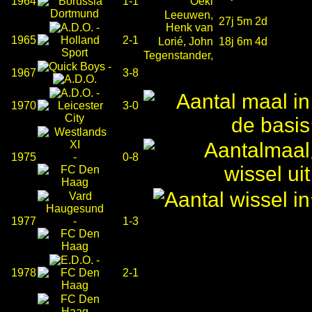
1964
1-1
Oeki
Leeuwen,
27j 5m 2d
-
Henk van
1965
2-1
Lorié, John
18j 6m 4d
Tegenstander,
-
1967
3-8
-
1970
3-0
1975
-
0-8
1977
-
1-3
-
1978
2-1