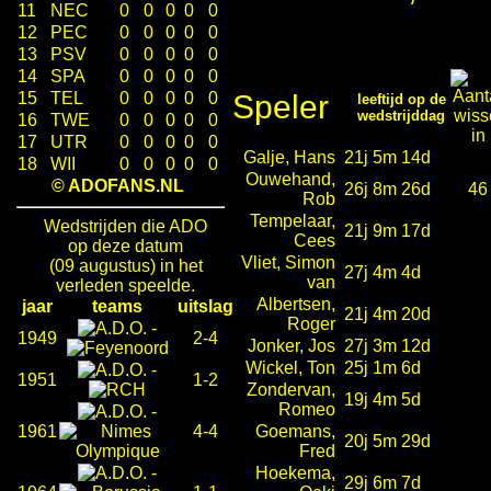
11
NEC
0
0
0
0
0
12
PEC
0
0
0
0
0
13
PSV
0
0
0
0
0
14
SPA
0
0
0
0
0
15
TEL
0
0
0
0
0
Speler
leeftijd op de
wedstrijddag
16
TWE
0
0
0
0
0
17
UTR
0
0
0
0
0
Galje, Hans
21j 5m 14d
18
WII
0
0
0
0
0
Ouwehand,
© ADOFANS.NL
26j 8m 26d
46
Rob
Tempelaar,
Wedstrijden die ADO
21j 9m 17d
Cees
op deze datum
Vliet, Simon
(09 augustus) in het
27j 4m 4d
van
verleden speelde.
Albertsen,
jaar
teams
uitslag
21j 4m 20d
Roger
-
1949
2-4
Jonker, Jos
27j 3m 12d
Wickel, Ton
25j 1m 6d
-
1951
1-2
Zondervan,
19j 4m 5d
Romeo
-
1961
4-4
Goemans,
20j 5m 29d
Fred
-
Hoekema,
29j 6m 7d