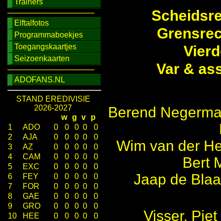
Trainers
Scheidsre
────────────────
Elftalfotos
Grensrec
Programmaboekjes
Toegangskaartjes
Vier
Seizoenkaarten
Var & as
────────────────
ADOFANS.NL
STAND EREDIVISIE
2026-2027
Berend Negerman 
w
g
v
p
1
ADO
0
0
0
0
0
2
AJA
0
0
0
0
0
Wim van der He
3
AZ
0
0
0
0
0
4
CAM
0
0
0
0
0
Bert 
5
EXC
0
0
0
0
0
Jaap de Blaa
6
FEY
0
0
0
0
0
7
FOR
0
0
0
0
0
8
GAE
0
0
0
0
0
9
GRO
0
0
0
0
0
Visser, Piet
10
HEE
0
0
0
0
0