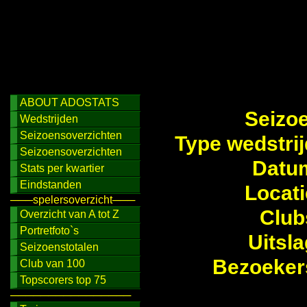
ABOUT ADOSTATS
Seizo
Wedstrijden
Seizoensoverzichten
Type wedstrij
Seizoensoverzichten
Datu
Stats per kwartier
Eindstanden
Locati
───spelersoverzicht───
Club
Overzicht van A tot Z
Portretfoto`s
Uitsla
Seizoenstotalen
Bezoeker
Club van 100
Topscorers top 75
────────────────