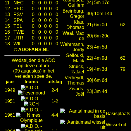
24j 5m 17d
11
NEC
0
0
0
0
0
Guillem
12
PEC
0
0
0
0
0
Breinburg,
30j 10m 14d
13
PSV
0
0
0
0
0
Gregor
14
SPA
0
0
0
0
0
Klas,
21j 6m 0d
62
15
TEL
0
0
0
0
0
Dhoraso
16
TWE
0
0
0
0
0
Waal, Max
20j 6m 20d
17
UTR
0
0
0
0
0
de
18
WII
0
0
0
0
0
Wehrmann,
23j 4m 5d
© ADOFANS.NL
Jordy
Sellouki,
22j 4m 9d
62
Wedstrijden die ADO
Malik
op deze datum
Struick,
19j 4m 3d
79
(09 augustus) in het
Rafael
verleden speelde.
Verheydt,
30j 6m 6d
jaar
teams
uitslag
Thomas
-
Zwarts,
1949
2-4
23j 3m 4d
Joël
-
1951
1-2
-
Basisplaats
1961
4-4
Wissel uit
-