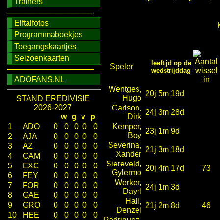
Trainers
────────────────
Elftalfotos
K
Programmaboekjes
Toegangskaartjes
Seizoenkaarten
leeftijd op de
Speler
────────────────
wedstrijddag
ADOFANS.NL
Wentges,
20j 5m 19d
Hugo
STAND EREDIVISIE
2026-2027
Carlson,
24j 3m 28d
w
g
v
p
Dirk
1
ADO
0
0
0
0
0
Kemper,
23j 1m 9d
Boy
2
AJA
0
0
0
0
0
Severina,
3
AZ
0
0
0
0
0
21j 3m 18d
Xander
4
CAM
0
0
0
0
0
Siereveld,
5
EXC
0
0
0
0
0
20j 4m 17d
73
Gylermo
6
FEY
0
0
0
0
0
Werker,
7
FOR
0
0
0
0
0
24j 1m 3d
Dayrl
8
GAE
0
0
0
0
0
Hall,
9
GRO
0
0
0
0
0
21j 2m 8d
46
Denzel
10
HEE
0
0
0
0
0
Rodriguez,