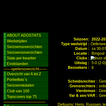
ABOUT ADOSTATS
Seizoen:
2022-20
Wedstrijden
Type wedstrijd :
Oefenwed
Seizoensoverzichten
Datum :
za 30-07
Seizoensoverzichten
Locatie :
Bingoal 
Stats per kwartier
Clubs :
Uitslag :
5-0 (2-0)
Eindstanden
Bezoekers :
6
───spelersoverzicht───
Overzicht van A tot Z
Portretfoto`s
Scheidsrechter :
Gerr
Seizoenstotalen
Grensrechters :
onb
Vierdeman :
Gee
Club van 100
Var & ass-VAR :
Gee
Topscorers top 75
────────────────
Defourny; Heris, Ruyssen, le