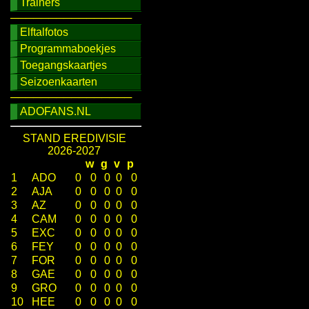
Trainers
────────────────
Elftalfotos
Programmaboekjes
Toegangskaartjes
Seizoenkaarten
────────────────
ADOFANS.NL
STAND EREDIVISIE
2026-2027
w
g
v
p
1
ADO
0
0
0
0
0
2
AJA
0
0
0
0
0
3
AZ
0
0
0
0
0
4
CAM
0
0
0
0
0
5
EXC
0
0
0
0
0
6
FEY
0
0
0
0
0
7
FOR
0
0
0
0
0
8
GAE
0
0
0
0
0
9
GRO
0
0
0
0
0
10
HEE
0
0
0
0
0