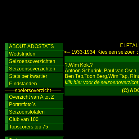
ELFTAL
ABOUT ADOSTATS
<─ 1933-1934
Kies een seizoen 
Wedstrijden
Seizoensoverzichten
?,Wim Kok,?
Seizoensoverzichten
Antoon Schurink, Paul van Osch,
Stats per kwartier
Ben Tap,Toon Berg,Wim Tap, Rinu
klik hier voor de seizoenoverzicht
Eindstanden
───spelersoverzicht───
(C) AD
Overzicht van A tot Z
Portretfoto`s
Seizoenstotalen
Club van 100
Topscorers top 75
────────────────