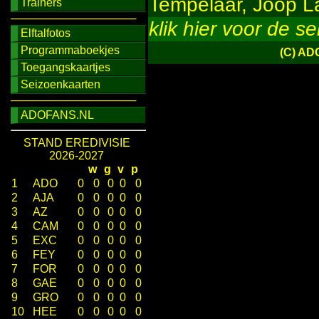
Tempelaar, Joop La
Trainers
────────────────
klik hier voor de s
Elftalfotos
Programmaboekjes
(C) AD
Toegangskaartjes
Seizoenkaarten
────────────────
ADOFANS.NL
STAND EREDIVISIE
2026-2027
w
g
v
p
1
ADO
0
0
0
0
0
2
AJA
0
0
0
0
0
3
AZ
0
0
0
0
0
4
CAM
0
0
0
0
0
5
EXC
0
0
0
0
0
6
FEY
0
0
0
0
0
7
FOR
0
0
0
0
0
8
GAE
0
0
0
0
0
9
GRO
0
0
0
0
0
10
HEE
0
0
0
0
0