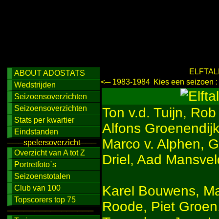
ELFTAL
ABOUT ADOSTATS
<─ 1983-1984
Kies een seizoen 
Wedstrijden
Seizoensoverzichten
Seizoensoverzichten
Ton v.d. Tuijn, Ro
Stats per kwartier
Alfons Groenendij
Eindstanden
Marco v. Alphen, 
───spelersoverzicht───
Overzicht van A tot Z
Driel, Aad Mansve
Portretfoto`s
Seizoenstotalen
Karel Bouwens, Ma
Club van 100
Topscorers top 75
Roode, Piet Groen
────────────────