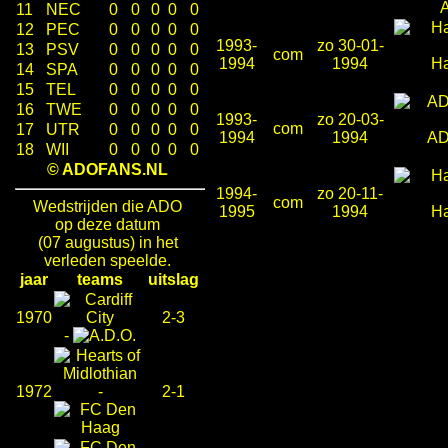
11
NEC
0
0
0
0
0
12
PEC
0
0
0
0
0
1993-
zo 30-01-
13
PSV
0
0
0
0
0
com
1994
1994
Ha
14
SPA
0
0
0
0
0
15
TEL
0
0
0
0
0
16
TWE
0
0
0
0
0
1993-
zo 20-03-
com
17
UTR
0
0
0
0
0
1994
1994
AD
18
WII
0
0
0
0
0
© ADOFANS.NL
1994-
zo 20-11-
com
Wedstrijden die ADO
1995
1994
Ha
op deze datum
(07 augustus) in het
verleden speelde.
jaar
teams
uitslag
1970
2-3
-
1972
-
2-1