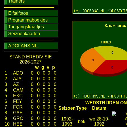
Trainers
────────────────
Elftalfotos
Programmaboekjes
Toegangskaartjes
Seizoenkaarten
────────────────
ADOFANS.NL
STAND EREDIVISIE
2026-2027
w
g
v
p
1
ADO
0
0
0
0
0
2
AJA
0
0
0
0
0
3
AZ
0
0
0
0
0
4
CAM
0
0
0
0
0
5
EXC
0
0
0
0
0
6
FEY
0
0
0
0
0
WEDSTRIJDEN OND
7
FOR
0
0
0
0
0
Seizoen
Type
Datum
8
GAE
0
0
0
0
0
9
GRO
0
0
0
0
0
1992-
wo 28-10-
bek
10
HEE
0
0
0
0
0
1993
1992