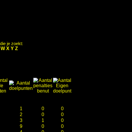
ie je zoekt:
V
W
X
Y
Z
1
0
0
2
0
0
3
1
0
9
0
0