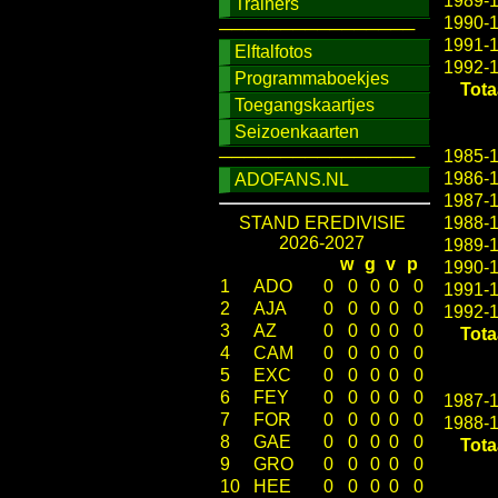
1989-
Trainers
1990-
────────────────
1991-
Elftalfotos
1992-
Programmaboekjes
Tota
Toegangskaartjes
Seizoenkaarten
────────────────
1985-
1986-
ADOFANS.NL
1987-
STAND EREDIVISIE
1988-
2026-2027
1989-
w
g
v
p
1990-
1
ADO
0
0
0
0
0
1991-
2
AJA
0
0
0
0
0
1992-
3
AZ
0
0
0
0
0
Tota
4
CAM
0
0
0
0
0
5
EXC
0
0
0
0
0
6
FEY
0
0
0
0
0
1987-
7
FOR
0
0
0
0
0
1988-
8
GAE
0
0
0
0
0
Tota
9
GRO
0
0
0
0
0
10
HEE
0
0
0
0
0