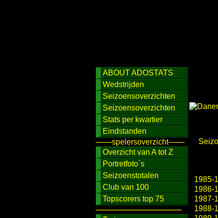
ABOUT ADOSTATS
Wedstrijden
Seizoensoverzichten
Seizoensoverzichten
Stats per kwartier
Eindstanden
Seiz
───spelersoverzicht───
Overzicht van A tot Z
Portretfoto`s
Seizoenstotalen
1985-
Club van 100
1986-
Topscorers top 75
1987-
1988-
────────────────