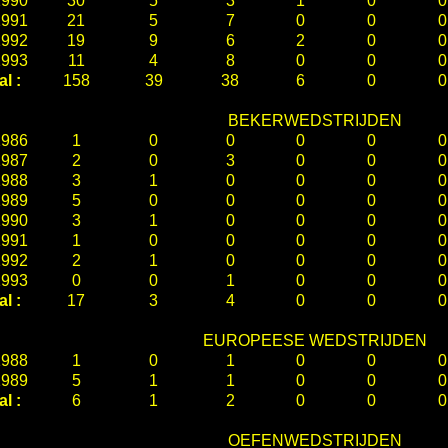
1990
30
5
3
1
0
0
1991
21
5
7
0
0
0
1992
19
9
6
2
0
0
1993
11
4
8
0
0
0
al :
158
39
38
6
0
0
BEKERWEDSTRIJDEN
1986
1
0
0
0
0
0
1987
2
0
3
0
0
0
1988
3
1
0
0
0
0
1989
5
0
0
0
0
0
1990
3
1
0
0
0
0
1991
1
0
0
0
0
0
1992
2
1
0
0
0
0
1993
0
0
1
0
0
0
al :
17
3
4
0
0
0
EUROPEESE WEDSTRIJDEN
1988
1
0
1
0
0
0
1989
5
1
1
0
0
0
al :
6
1
2
0
0
0
OEFENWEDSTRIJDEN