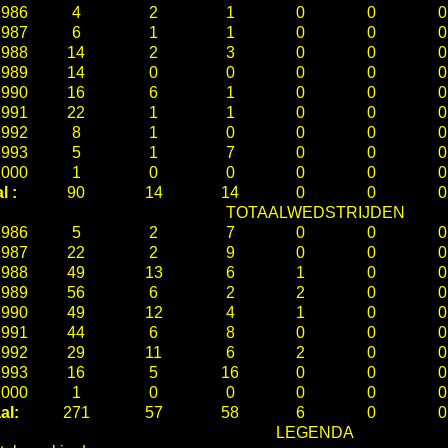
1986
4
2
1
0
0
0
1987
6
1
1
0
0
0
1988
14
2
3
0
0
0
1989
14
0
0
0
0
0
1990
16
6
1
0
0
0
1991
22
1
1
0
0
0
1992
8
1
0
0
0
0
1993
5
1
7
0
0
0
2000
1
0
0
0
0
0
l :
90
14
14
0
0
0
TOTAALWEDSTRIJDEN
1986
5
2
7
0
0
0
1987
22
2
9
0
0
0
1988
49
13
6
1
0
0
1989
56
6
2
2
0
0
1990
49
12
4
1
0
0
1991
44
6
8
0
0
0
1992
29
11
6
2
0
0
1993
16
5
16
0
0
0
2000
1
0
0
0
0
0
al:
271
57
58
6
0
0
LEGENDA