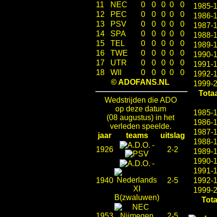
11
NEC
0
0
0
0
0
1985-
12
PEC
0
0
0
0
0
1986-
13
PSV
0
0
0
0
0
1987-
14
SPA
0
0
0
0
0
1988-
15
TEL
0
0
0
0
0
1989-
16
TWE
0
0
0
0
0
1990-
17
UTR
0
0
0
0
0
1991-
18
WII
0
0
0
0
0
1992-
© ADOFANS.NL
1999-
Totaa
Wedstrijden die ADO
op deze datum
1985-
(08 augustus) in het
1986-
verleden speelde.
1987-
jaar
teams
uitslag
1988-
-
1926
2-2
1989-
1990-
-
1991-
1940
2-5
1992-
1999-
Tota
1953
2-5