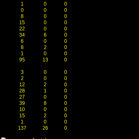
1
0
0
0
0
0
8
0
0
15
0
0
22
0
0
34
6
0
6
0
0
8
2
0
1
0
0
95
13
0
3
0
0
2
0
0
12
2
0
28
1
0
27
0
0
39
8
0
10
0
0
15
2
0
1
0
0
137
26
0