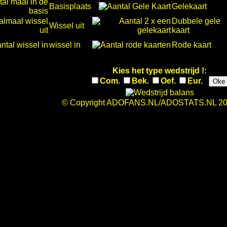
Basisplaats
Gelekaart
Dubbele gele
Wissel uit
kaart
wissel in
Rode kaart
Kies het type wedstrijd !:
Com.
Bek.
Oef.
Eur.
Oke
© Copyright ADOFANS.NL/ADOSTATS.NL 20