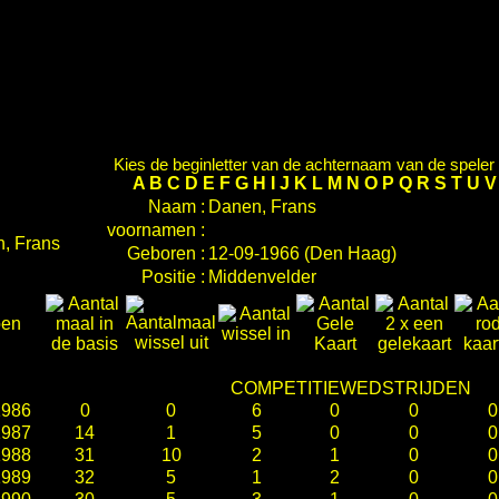
Kies de beginletter van de achternaam van de speler d
A
B
C
D
E
F
G
H
I
J
K
L
M
N
O
P
Q
R
S
T
U
Naam :
Danen, Frans
voornamen :
Geboren :
12-09-1966 (Den Haag)
Positie :
Middenvelder
oen
COMPETITIEWEDSTRIJDEN
1986
0
0
6
0
0
0
1987
14
1
5
0
0
0
1988
31
10
2
1
0
0
1989
32
5
1
2
0
0