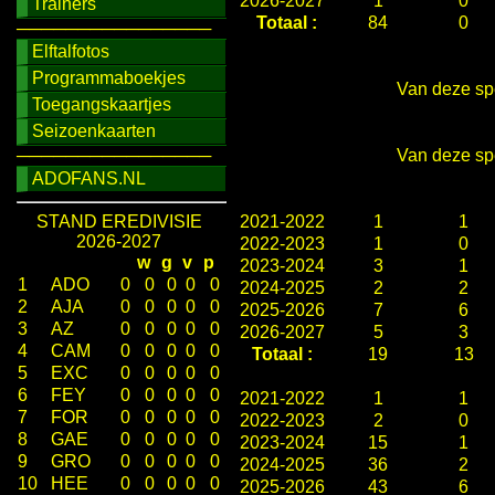
2026-2027
1
0
Trainers
Totaal :
84
0
────────────────
Elftalfotos
Programmaboekjes
Van deze spe
Toegangskaartjes
Seizoenkaarten
────────────────
Van deze spe
ADOFANS.NL
STAND EREDIVISIE
2021-2022
1
1
2026-2027
2022-2023
1
0
w
g
v
p
2023-2024
3
1
1
ADO
0
0
0
0
0
2024-2025
2
2
2
AJA
0
0
0
0
0
2025-2026
7
6
3
AZ
0
0
0
0
0
2026-2027
5
3
4
CAM
0
0
0
0
0
Totaal :
19
13
5
EXC
0
0
0
0
0
6
FEY
0
0
0
0
0
2021-2022
1
1
7
FOR
0
0
0
0
0
2022-2023
2
0
8
GAE
0
0
0
0
0
2023-2024
15
1
9
GRO
0
0
0
0
0
2024-2025
36
2
10
HEE
0
0
0
0
0
2025-2026
43
6