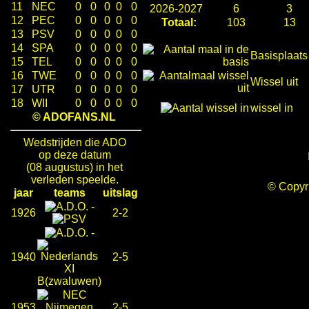
11
NEC
0
0
0
0
0
2026-2027
6
3
12
PEC
0
0
0
0
0
Totaal:
103
13
13
PSV
0
0
0
0
0
14
SPA
0
0
0
0
0
Basisplaats
15
TEL
0
0
0
0
0
16
TWE
0
0
0
0
0
Wissel uit
17
UTR
0
0
0
0
0
18
WII
0
0
0
0
0
wissel in
© ADOFANS.NL
Wedstrijden die ADO
op deze datum
(08 augustus) in het
verleden speelde.
© Copy
jaar
teams
uitslag
-
1926
2-2
-
1940
2-5
1953
2-5