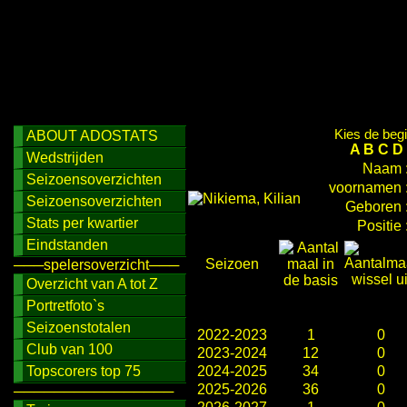
Kies de begi
ABOUT ADOSTATS
A
B
C
D
Wedstrijden
Naam 
Seizoensoverzichten
voornamen 
Seizoensoverzichten
Geboren 
Stats per kwartier
Positie 
Eindstanden
Seizoen
───spelersoverzicht───
Overzicht van A tot Z
Portretfoto`s
Seizoenstotalen
2022-2023
1
0
Club van 100
2023-2024
12
0
Topscorers top 75
2024-2025
34
0
2025-2026
36
0
────────────────