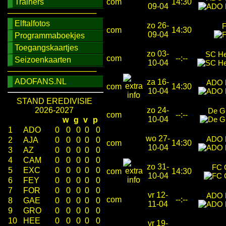
Trainers
com
14:30
09-04
────────────────
Elftalfotos
zo 26-
F
com
14:30
09-04
Programmaboekjes
Toegangskaartjes
zo 03-
SC He
com
--:--
Seizoenkaarten
10-04
────────────────
ADOFANS.NL
za 16-
ADO 
com
14:30
10-04
STAND EREDIVISIE
2026-2027
zo 24-
De G
com
--:--
10-04
w
g
v
p
1
ADO
0
0
0
0
0
wo 27-
ADO 
2
AJA
0
0
0
0
0
com
14:30
10-04
3
AZ
0
0
0
0
0
4
CAM
0
0
0
0
0
zo 31-
FC 
5
EXC
0
0
0
0
0
com
14:30
10-04
6
FEY
0
0
0
0
0
7
FOR
0
0
0
0
0
vr 12-
ADO 
com
--:--
8
GAE
0
0
0
0
0
11-04
9
GRO
0
0
0
0
0
10
HEE
0
0
0
0
0
vr 19-