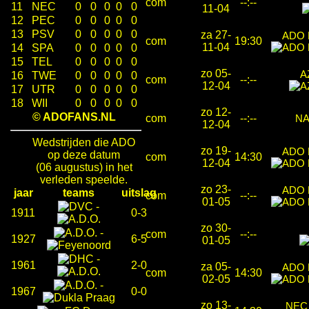
com
--:--
11
NEC
0
0
0
0
0
11-04
12
PEC
0
0
0
0
0
13
PSV
0
0
0
0
0
za 27-
ADO 
com
19:30
11-04
14
SPA
0
0
0
0
0
15
TEL
0
0
0
0
0
zo 05-
A
16
TWE
0
0
0
0
0
com
--:--
12-04
17
UTR
0
0
0
0
0
18
WII
0
0
0
0
0
zo 12-
© ADOFANS.NL
com
--:--
N
12-04
Wedstrijden die ADO
zo 19-
ADO 
op deze datum
com
14:30
12-04
(06 augustus) in het
verleden speelde.
zo 23-
ADO 
jaar
teams
uitslag
com
--:--
01-05
-
1911
0-3
zo 30-
-
com
--:--
1927
6-5
01-05
-
1961
2-0
za 05-
ADO 
com
14:30
02-05
-
1967
0-0
zo 13-
NEC 