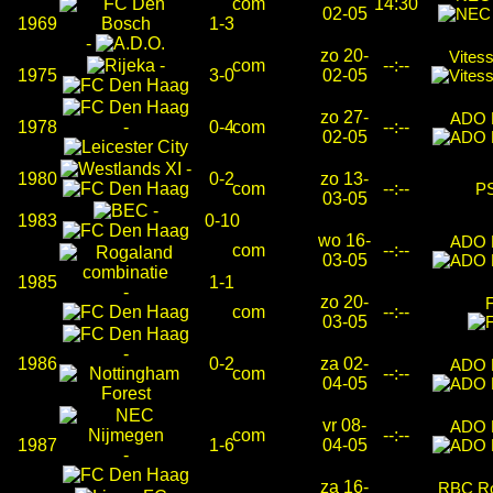
com
14:30
02-05
1969
1-3
-
zo 20-
Vites
-
com
--:--
1975
3-0
02-05
zo 27-
ADO 
1978
-
0-4
com
--:--
02-05
-
1980
0-2
zo 13-
com
--:--
P
03-05
-
1983
0-10
wo 16-
ADO 
com
--:--
03-05
1985
1-1
-
zo 20-
com
--:--
03-05
-
1986
0-2
za 02-
ADO 
com
--:--
04-05
vr 08-
ADO 
com
--:--
1987
1-6
04-05
-
za 16-
RBC Ro