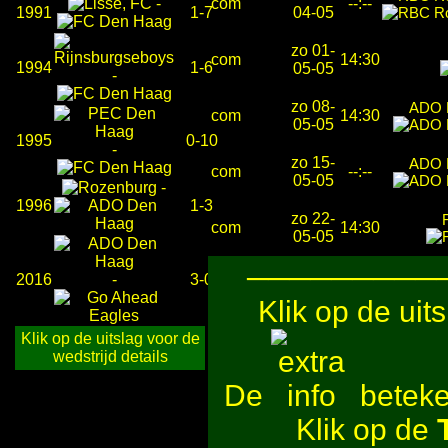
-
com
--:--
1991
1-7
04-05
zo 01-
com
14:30
1994
1-6
05-05
-
zo 08-
ADO 
com
14:30
05-05
1995
0-10
-
zo 15-
ADO 
com
--:--
05-05
-
1996
1-3
zo 22-
com
14:30
05-05
─────────
2016
-
3-0
Klik op de uit
Klik op de uitslag voor de
wedstrijd details
De
beteken
Klik op de