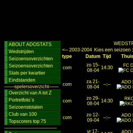
WEDSTR
ABOUT ADOSTATS
<─ 2003-2004
Kies een seizoen 
Wedstrijden
type
Datum
Tijd
Thu
Seizoensoverzichten
zo 15-
FC D
Seizoensoverzichten
com
14:30
08-04
Stats per kwartier
Eindstanden
za 21-
ADO 
com
--:--
───spelersoverzicht───
08-04
Overzicht van A tot Z
zo 29-
RKC
Portretfoto`s
com
14:30
08-04
Seizoenstotalen
Club van 100
zo 12-
ADO 
com
--:--
09-04
Topscorers top 75
────────────────
vr 17-
ADO 