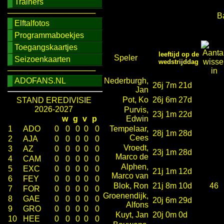
Trainers
────────────────
B
Elftalfotos
Programmaboekjes
Toegangskaartjes
leeftijd op de
Speler
Seizoenkaarten
wedstrijddag
────────────────
ADOFANS.NL
Nederburgh,
26j 7m 21d
Jan
Pot, Ko
26j 6m 27d
STAND EREDIVISIE
2026-2027
Purvis,
23j 1m 22d
w
g
v
p
Edwin
1
ADO
0
0
0
0
0
Tempelaar,
28j 1m 28d
Cees
2
AJA
0
0
0
0
0
Vroedt,
3
AZ
0
0
0
0
0
23j 1m 28d
Marco de
4
CAM
0
0
0
0
0
Alphen,
5
EXC
0
0
0
0
0
21j 1m 12d
Marco van
6
FEY
0
0
0
0
0
Blok, Ron
21j 8m 10d
46
7
FOR
0
0
0
0
0
Groenendijk,
8
GAE
0
0
0
0
0
20j 6m 29d
Alfons
9
GRO
0
0
0
0
0
Kuyt, Jan
20j 0m 0d
10
HEE
0
0
0
0
0