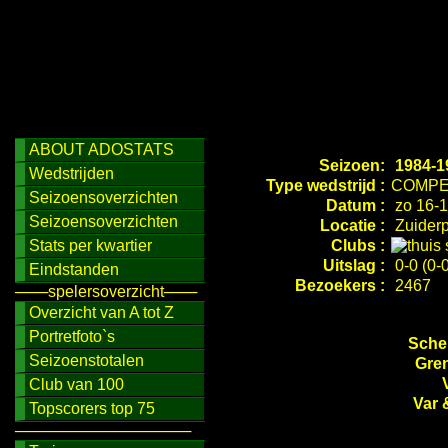
ABOUT ADOSTATS
Seizoen:
1984-1
Wedstrijden
Type wedstrijd :
COMPE
Seizoensoverzichten
Datum :
zo 16-1
Seizoensoverzichten
Locatie :
Zuiderp
Stats per kwartier
Clubs :
Uitslag :
0-0 (0-0
Eindstanden
Bezoekers :
2467
───spelersoverzicht───
Overzicht van A tot Z
Portretfoto`s
Schei
Seizoenstotalen
Gren
Club van 100
Var 
Topscorers top 75
────────────────