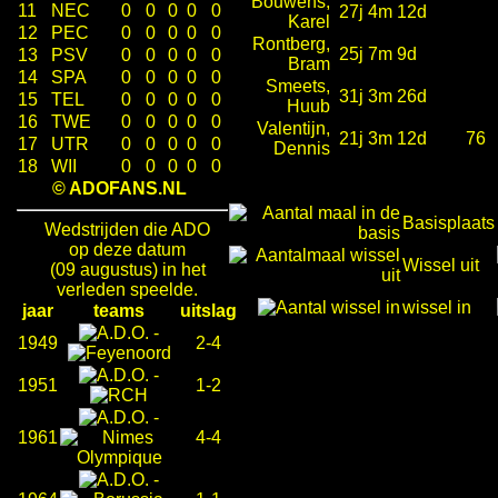
Bouwens,
11
NEC
0
0
0
0
0
27j 4m 12d
Karel
12
PEC
0
0
0
0
0
Rontberg,
25j 7m 9d
13
PSV
0
0
0
0
0
Bram
14
SPA
0
0
0
0
0
Smeets,
31j 3m 26d
15
TEL
0
0
0
0
0
Huub
16
TWE
0
0
0
0
0
Valentijn,
21j 3m 12d
76
17
UTR
0
0
0
0
0
Dennis
18
WII
0
0
0
0
0
© ADOFANS.NL
Basisplaats
Wedstrijden die ADO
op deze datum
Wissel uit
(09 augustus) in het
verleden speelde.
wissel in
jaar
teams
uitslag
-
1949
2-4
-
1951
1-2
-
1961
4-4
-