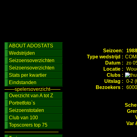
ABOUT ADOSTATS
Seizoen:
1988
Wedstrijden
Type wedstrijd :
COM
Seizoensoverzichten
Datum :
zo 05
Seizoensoverzichten
Locatie :
Woud
Stats per kwartier
Clubs :
Uitslag :
0-2 (
Eindstanden
Bezoekers :
600
───spelersoverzicht───
Overzicht van A tot Z
Portretfoto`s
Schei
Seizoenstotalen
Gren
Club van 100
Var 
Topscorers top 75
────────────────