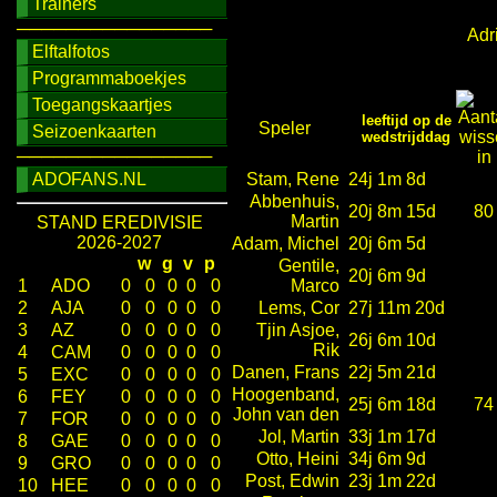
Trainers
────────────────
Adr
Elftalfotos
Programmaboekjes
Toegangskaartjes
leeftijd op de
Speler
Seizoenkaarten
wedstrijddag
────────────────
ADOFANS.NL
Stam, Rene
24j 1m 8d
Abbenhuis,
20j 8m 15d
80
Martin
STAND EREDIVISIE
2026-2027
Adam, Michel
20j 6m 5d
w
g
v
p
Gentile,
20j 6m 9d
1
ADO
0
0
0
0
0
Marco
2
AJA
0
0
0
0
0
Lems, Cor
27j 11m 20d
3
AZ
0
0
0
0
0
Tjin Asjoe,
26j 6m 10d
Rik
4
CAM
0
0
0
0
0
Danen, Frans
22j 5m 21d
5
EXC
0
0
0
0
0
Hoogenband,
6
FEY
0
0
0
0
0
25j 6m 18d
74
John van den
7
FOR
0
0
0
0
0
Jol, Martin
33j 1m 17d
8
GAE
0
0
0
0
0
Otto, Heini
34j 6m 9d
9
GRO
0
0
0
0
0
Post, Edwin
23j 1m 22d
10
HEE
0
0
0
0
0