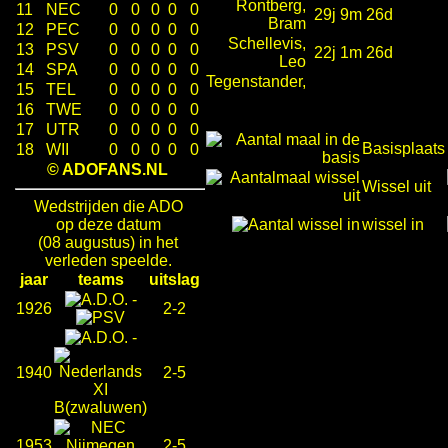
Rontberg,
11
NEC
0
0
0
0
0
29j 9m 26d
Bram
12
PEC
0
0
0
0
0
Schellevis,
13
PSV
0
0
0
0
0
22j 1m 26d
Leo
14
SPA
0
0
0
0
0
Tegenstander,
15
TEL
0
0
0
0
0
16
TWE
0
0
0
0
0
17
UTR
0
0
0
0
0
Basisplaats
18
WII
0
0
0
0
0
© ADOFANS.NL
Wissel uit
Wedstrijden die ADO
op deze datum
wissel in
(08 augustus) in het
verleden speelde.
jaar
teams
uitslag
-
1926
2-2
-
1940
2-5
1953
2-5