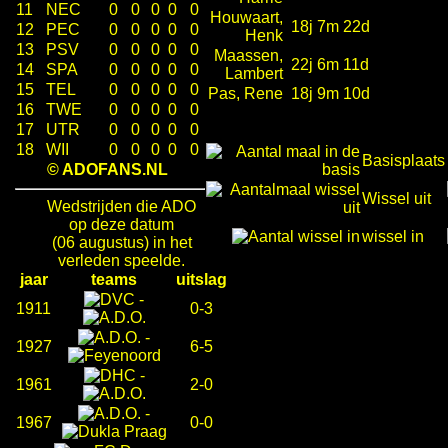
11
NEC
0
0
0
0
0
Houwaart,
18j 7m 22d
12
PEC
0
0
0
0
0
Henk
13
PSV
0
0
0
0
0
Maassen,
22j 6m 11d
14
SPA
0
0
0
0
0
Lambert
15
TEL
0
0
0
0
0
Pas, Rene
18j 9m 10d
16
TWE
0
0
0
0
0
17
UTR
0
0
0
0
0
18
WII
0
0
0
0
0
Basisplaats
© ADOFANS.NL
Wissel uit
Wedstrijden die ADO
op deze datum
wissel in
(06 augustus) in het
verleden speelde.
jaar
teams
uitslag
-
1911
0-3
-
1927
6-5
-
1961
2-0
-
1967
0-0