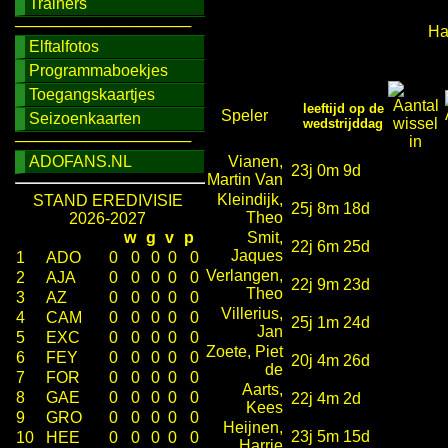
Trainers
────────────────
Hap
Elftalfotos
Programmaboekjes
Toegangskaartjes
leeftijd op de
Speler
Seizoenkaarten
wedstrijddag
────────────────
ADOFANS.NL
Vianen,
23j 0m 9d
Martin Van
Kleindijk,
STAND EREDIVISIE
25j 8m 18d
Theo
2026-2027
w
g
v
p
Smit,
22j 6m 25d
Jaques
1
ADO
0
0
0
0
0
Verlangen,
2
AJA
0
0
0
0
0
22j 9m 23d
Theo
3
AZ
0
0
0
0
0
Villerius,
4
CAM
0
0
0
0
0
25j 1m 24d
Jan
5
EXC
0
0
0
0
0
Zoete, Piet
6
FEY
0
0
0
0
0
20j 4m 26d
de
7
FOR
0
0
0
0
0
Aarts,
8
GAE
0
0
0
0
0
22j 4m 2d
Kees
9
GRO
0
0
0
0
0
Heijnen,
23j 5m 15d
10
HEE
0
0
0
0
0
Harrie