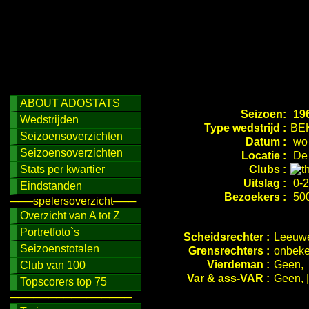
ABOUT ADOSTATS
Seizoen:
196
Wedstrijden
Type wedstrijd :
BE
Seizoensoverzichten
Datum :
wo 
Seizoensoverzichten
Locatie :
De 
Stats per kwartier
Clubs :
Uitslag :
0-2
Eindstanden
Bezoekers :
50
───spelersoverzicht───
Overzicht van A tot Z
Portretfoto`s
Scheidsrechter :
Leeuwe
Seizoenstotalen
Grensrechters :
onbeke
Vierdeman :
Geen,
Club van 100
Var & ass-VAR :
Geen, 
Topscorers top 75
────────────────