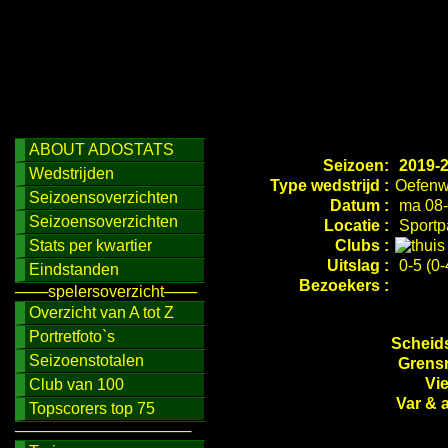
ABOUT ADOSTATS
Seizoen:
2019-
Wedstrijden
Type wedstrijd :
Oefenw
Seizoensoverzichten
Datum :
ma 08-
Seizoensoverzichten
Locatie :
Sportp
Stats per kwartier
Clubs :
Uitslag :
0-5 (0-
Eindstanden
Bezoekers :
───spelersoverzicht───
Overzicht van A tot Z
Portretfoto`s
Scheids
Seizoenstotalen
Grensr
Vi
Club van 100
Var & 
Topscorers top 75
────────────────