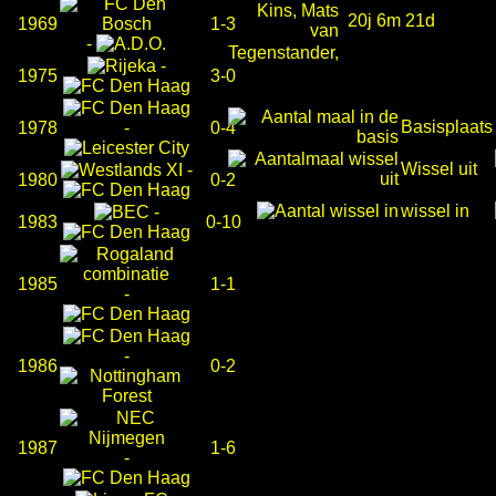
Kins, Mats
20j 6m 21d
1969
1-3
van
-
Tegenstander,
-
1975
3-0
Basisplaats
1978
-
0-4
Wissel uit
-
1980
0-2
wissel in
-
1983
0-10
1985
1-1
-
-
1986
0-2
1987
1-6
-