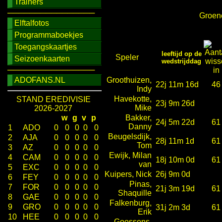
Trainers
────────────────
Groene
Elftalfotos
Programmaboekjes
Toegangskaartjes
leeftijd op de
Speler
Seizoenkaarten
wedstrijddag
────────────────
ADOFANS.NL
Groothuizen,
22j 11m 16d
46
Indy
Havekotte,
STAND EREDIVISIE
23j 9m 26d
Mike
2026-2027
w
g
v
p
Bakker,
24j 5m 22d
61
Danny
1
ADO
0
0
0
0
0
Beugelsdijk,
2
AJA
0
0
0
0
0
28j 11m 1d
61
Tom
3
AZ
0
0
0
0
0
Ewijk, Milan
4
CAM
0
0
0
0
0
18j 10m 0d
61
van
5
EXC
0
0
0
0
0
Kuipers, Nick
26j 9m 0d
6
FEY
0
0
0
0
0
Pinas,
7
FOR
0
0
0
0
0
21j 3m 19d
61
Shaquille
8
GAE
0
0
0
0
0
Falkenburg,
9
GRO
0
0
0
0
0
31j 2m 3d
61
Erik
10
HEE
0
0
0
0
0
Goossens,