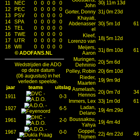
30j 11m 13d
11
NEC
0
0
0
0
0
John
12
PEC
0
0
0
0
0
Gorter, Donny
31j 0m 23d
13
PSV
0
0
0
0
0
Khayati,
14
SPA
0
0
0
0
0
Abdenasser
30j 5m 1d
61
15
TEL
0
0
0
0
0
el
16
TWE
0
0
0
0
0
Kleef,
18j 5m 12d
17
UTR
0
0
0
0
0
Lorenzo van
18
WII
0
0
0
0
0
Meijers,
31j 8m 10d
61
© ADOFANS.NL
Aaron
Muringen,
20j 5m 6d
Wedstrijden die ADO
Dehninio
op deze datum
Polley, Robin
20j 6m 10d
(06 augustus) in het
Rieder,
19j 9m 9d
verleden speelde.
Maarten
jaar
teams
uitslag
Asmelash,
20j 0m 7d
34
-
Hennos
1911
0-3
Immers, Lex
33j 1m 0d
61
-
Ladan,
1927
6-5
19j 4m 29d
Delano
-
Boussakou,
1961
2-0
19j 4m 4d
Yahya
-
Goppel,
1967
0-0
22j 4m 22d
46
Thijmen