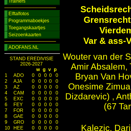
Trainers
Scheidsrech
────────────────
Elftalfotos
Grensrecht
Programmaboekjes
Toegangskaartjes
Vierde
Seizoenkaarten
Var & ass-
────────────────
ADOFANS.NL
Wouter van der S
STAND EREDIVISIE
2026-2027
Amir Absalem, 
w
g
v
p
Bryan Van Ho
1
ADO
0
0
0
0
0
2
AJA
0
0
0
0
0
Onesime Zimuan
3
AZ
0
0
0
0
0
4
CAM
0
0
0
0
0
Dizdarevic) , An
5
EXC
0
0
0
0
0
(67 Tar
6
FEY
0
0
0
0
0
7
FOR
0
0
0
0
0
8
GAE
0
0
0
0
0
9
GRO
0
0
0
0
0
Kalezic, Dar
10
HEE
0
0
0
0
0