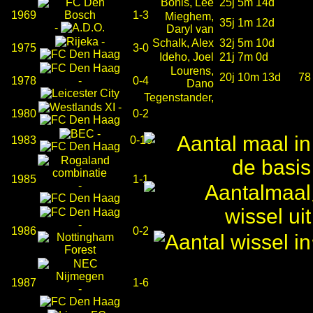
Bonis, Lee
25j 5m 14d
1969
1-3
Mieghem,
35j 1m 12d
-
Daryl van
-
Schalk, Alex
32j 5m 10d
1975
3-0
Ideho, Joel
21j 7m 0d
Lourens,
20j 10m 13d
78
1978
-
0-4
Dano
Tegenstander,
-
1980
0-2
-
1983
0-10
1985
1-1
-
-
1986
0-2
1987
1-6
-