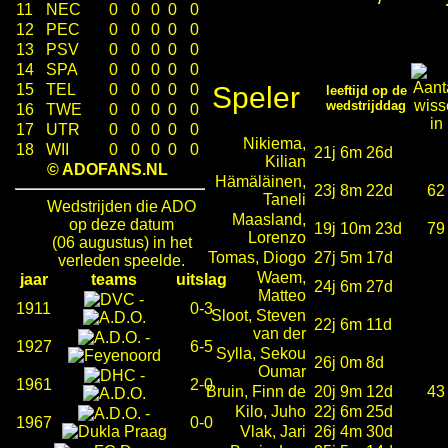
11
NEC
0
0
0
0
0
12
PEC
0
0
0
0
0
13
PSV
0
0
0
0
0
14
SPA
0
0
0
0
0
15
TEL
0
0
0
0
0
Speler
leeftijd op de
wedstrijddag
16
TWE
0
0
0
0
0
17
UTR
0
0
0
0
0
Nikiema,
18
WII
0
0
0
0
0
21j 6m 26d
Kilian
© ADOFANS.NL
Hämäläinen,
23j 8m 22d
62
Taneli
Wedstrijden die ADO
Maasland,
op deze datum
19j 10m 23d
79
Lorenzo
(06 augustus) in het
Tomas, Diogo
27j 5m 17d
verleden speelde.
Waem,
jaar
teams
uitslag
24j 6m 27d
Matteo
-
1911
0-3
Sloot, Steven
22j 6m 11d
van der
-
1927
6-5
Sylla, Sekou
26j 0m 8d
Oumar
-
1961
2-0
Bruin, Finn de
20j 9m 12d
43
Kilo, Juho
22j 6m 25d
-
1967
0-0
Vlak, Jari
26j 4m 30d