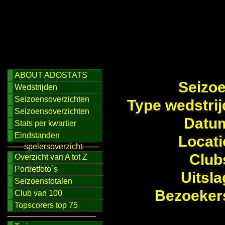
ABOUT ADOSTATS
Seizo
Wedstrijden
Seizoensoverzichten
Type wedstrij
Seizoensoverzichten
Datu
Stats per kwartier
Eindstanden
Locati
───spelersoverzicht───
Club
Overzicht van A tot Z
Portretfoto`s
Uitsla
Seizoenstotalen
Bezoeker
Club van 100
Topscorers top 75
────────────────