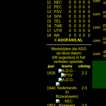
com
11
NEC
0
0
0
0
0
0
12
PEC
0
0
0
0
0
13
PSV
0
0
0
0
0
z
com
0
14
SPA
0
0
0
0
0
15
TEL
0
0
0
0
0
z
16
TWE
0
0
0
0
0
com
0
17
UTR
0
0
0
0
0
18
WII
0
0
0
0
0
z
© ADOFANS.NL
com
0
Wedstrijden die ADO
d
op deze datum
com
0
(08 augustus) in het
verleden speelde.
jaar
teams
uitslag
-
1926
2-2
-
1940
2-5
1953
2-5