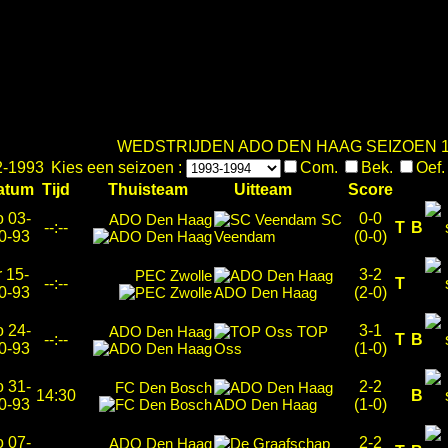
WEDSTRIJDEN ADO DEN HAAG SEIZOEN 1
2-1993
Kies een seizoen :
Com.
Bek.
Oef
atum
Tijd
Thuisteam
Uitteam
Score
o 03-
0-0
ADO Den Haag
SC
--:--
T
B
0-93
Veendam
(0-0)
r 15-
3-2
PEC Zwolle
--:--
T
0-93
ADO Den Haag
(2-0)
o 24-
3-1
ADO Den Haag
TOP
--:--
T
B
0-93
Oss
(1-0)
o 31-
2-2
FC Den Bosch
14:30
B
0-93
ADO Den Haag
(1-0)
o 07-
2-2
ADO Den Haag