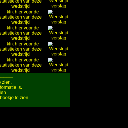
─────
e zien.
formatie is.
ien
oekje te zien