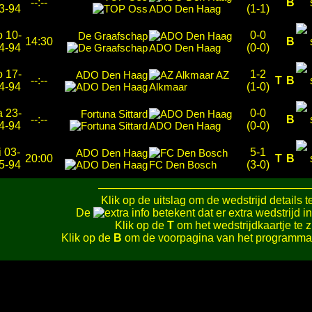
--:--
B
3-94
ADO Den Haag
(1-1)
o 10-
0-0
De Graafschap
14:30
B
4-94
ADO Den Haag
(0-0)
o 17-
1-2
ADO Den Haag
AZ
--:--
T
B
4-94
Alkmaar
(1-0)
a 23-
0-0
Fortuna Sittard
--:--
B
4-94
ADO Den Haag
(0-0)
i 03-
5-1
ADO Den Haag
20:00
T
B
5-94
FC Den Bosch
(3-0)
───────────────────────────
Klik op de uitslag om de wedstrijd details t
De
betekent dat er extra wedstrijd in
Klik op de
T
om het wedstrijdkaartje te z
Klik op de
B
om de voorpagina van het programmab