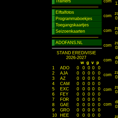
Trainers
com
1
────────────────
Elftalfotos
z
com
0
Programmaboekjes
Toegangskaartjes
z
com
Seizoenkaarten
0
────────────────
ADOFANS.NL
z
com
0
STAND EREDIVISIE
2026-2027
d
com
0
w
g
v
p
1
ADO
0
0
0
0
0
z
2
AJA
0
0
0
0
0
com
0
3
AZ
0
0
0
0
0
4
CAM
0
0
0
0
0
z
5
EXC
0
0
0
0
0
com
0
6
FEY
0
0
0
0
0
7
FOR
0
0
0
0
0
d
com
8
GAE
0
0
0
0
0
0
9
GRO
0
0
0
0
0
10
HEE
0
0
0
0
0
z