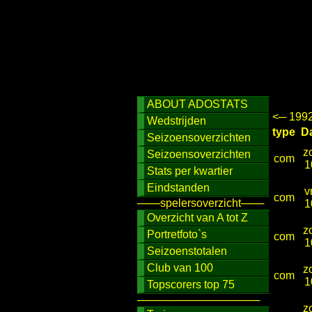
ABOUT ADOSTATS
<─ 199
Wedstrijden
type
D
Seizoensoverzichten
z
Seizoensoverzichten
com
1
Stats per kwartier
Eindstanden
v
com
───spelersoverzicht───
1
Overzicht van A tot Z
z
Portretfoto`s
com
1
Seizoenstotalen
Club van 100
z
com
1
Topscorers top 75
────────────────
z