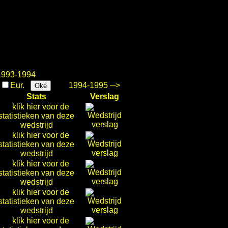
993-1994
.
Eur.
1994-1995 ─>
Oke
Stats
Verslag