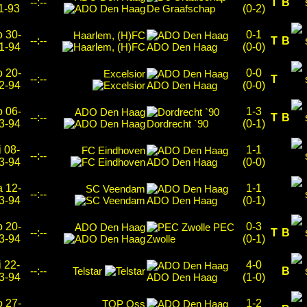
--:--
T
B
1-93
De Graafschap
(0-2)
o 30-
0-1
Haarlem, (H)FC
--:--
T
B
1-94
ADO Den Haag
(0-0)
o 20-
0-0
Excelsior
--:--
T
2-94
ADO Den Haag
(0-0)
o 06-
1-3
ADO Den Haag
--:--
T
B
3-94
Dordrecht `90
(0-1)
i 08-
1-1
FC Eindhoven
--:--
3-94
ADO Den Haag
(0-0)
a 12-
1-1
SC Veendam
--:--
3-94
ADO Den Haag
(0-1)
o 20-
0-3
ADO Den Haag
PEC
--:--
T
B
3-94
Zwolle
(0-1)
i 22-
4-0
--:--
Telstar
B
3-94
ADO Den Haag
(1-0)
o 27-
1-2
TOP Oss