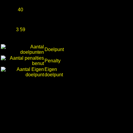
40
3 59
Doelpunt
Penalty
Eigen
doelpunt