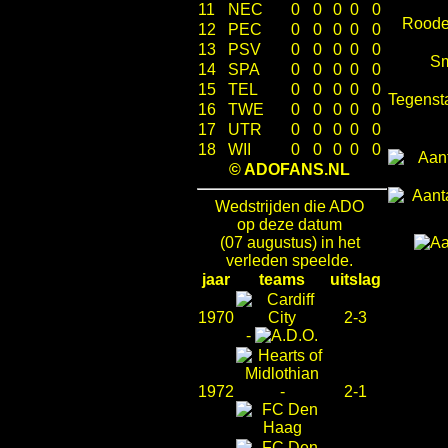
11
NEC
0
0
0
0
0
Roode
12
PEC
0
0
0
0
0
13
PSV
0
0
0
0
0
Sm
14
SPA
0
0
0
0
0
15
TEL
0
0
0
0
0
Tegenst
16
TWE
0
0
0
0
0
17
UTR
0
0
0
0
0
18
WII
0
0
0
0
0
© ADOFANS.NL
Wedstrijden die ADO
op deze datum
(07 augustus) in het
verleden speelde.
jaar
teams
uitslag
1970
2-3
-
1972
-
2-1