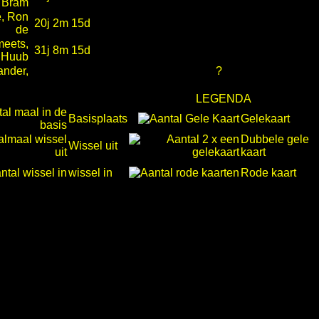
Bram
, Ron
20j 2m 15d
de
eets,
31j 8m 15d
Huub
ander,
?
LEGENDA
Basisplaats
Gelekaart
Dubbele gele
Wissel uit
kaart
wissel in
Rode kaart