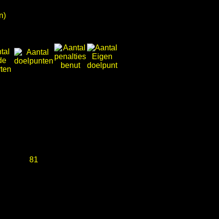
n)
81