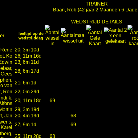
TRAINER
Baan, Rob
(42 jaar 2 Maanden 6 Dage
WEDSTRIJD DETAILS
leeftijd op de
er
wedstrijddag
 Rene
20j 3m 10d
ot, Ko
26j 11m 16d
 Edwin
23j 6m 11d
elaar,
28j 6m 17d
Cees
lphen,
21j 6m 1d
o van
k, Ron
22j 0m 29d
ndijk,
20j 11m 18d
69
Alfons
 Martin
29j 3m 19d
t, Jan
20j 4m 19d
68
wens,
27j 9m 1d
69
Karel
tberg,
25j 11m 28d
68