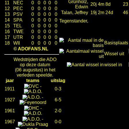
Grünholz,
11
NEC
0
0
0
0
0
20j 4m 8d
23
Edwin
12
PEC
0
0
0
0
0
Talan, Jeffrey
19j 2m 24d
46
13
PSV
0
0
0
0
0
14
SPA
0
0
0
0
0
Tegenstander,
15
TEL
0
0
0
0
0
16
TWE
0
0
0
0
0
17
UTR
0
0
0
0
0
Basisplaats
18
WII
0
0
0
0
0
© ADOFANS.NL
Wissel uit
Wedstrijden die ADO
op deze datum
wissel in
(06 augustus) in het
verleden speelde.
jaar
teams
uitslag
-
1911
0-3
-
1927
6-5
-
1961
2-0
-
1967
0-0