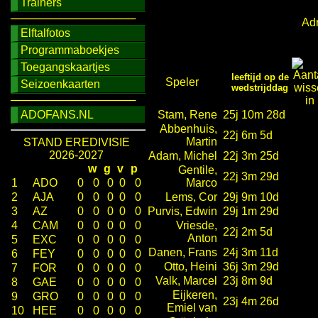
Trainers
────────────────
Adr
Elftalfotos
Programmaboekjes
Toegangskaartjes
leeftijd op de
Speler
Seizoenkaarten
wedstrijddag
────────────────
ADOFANS.NL
Stam, Rene
25j 10m 28d
Abbenhuis,
22j 6m 5d
Martin
STAND EREDIVISIE
2026-2027
Adam, Michel
22j 3m 25d
w
g
v
p
Gentile,
22j 3m 29d
1
ADO
0
0
0
0
0
Marco
2
AJA
0
0
0
0
0
Lems, Cor
29j 9m 10d
3
AZ
0
0
0
0
0
Purvis, Edwin
29j 1m 29d
4
CAM
0
0
0
0
0
Vriesde,
22j 2m 5d
Anton
5
EXC
0
0
0
0
0
Danen, Frans
24j 3m 11d
6
FEY
0
0
0
0
0
Otto, Heini
36j 3m 29d
7
FOR
0
0
0
0
0
Valk, Marcel
23j 8m 9d
8
GAE
0
0
0
0
0
Eijkeren,
9
GRO
0
0
0
0
0
23j 4m 26d
Emiel van
10
HEE
0
0
0
0
0