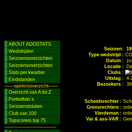
ABOUT ADOSTATS
Seizoen:
19
Wedstrijden
Type wedstrijd :
CO
Seizoensoverzichten
Datum :
zo
Seizoensoverzichten
Locatie :
De
Stats per kwartier
Clubs :
Uitslag :
4-2
Eindstanden
Bezoekers :
39
───spelersoverzicht───
Overzicht van A tot Z
Portretfoto`s
Scheidsrechter :
Sch
Seizoenstotalen
Grensrechters :
onb
Vierdeman :
onb
Club van 100
Var & ass-VAR :
Gee
Topscorers top 75
────────────────