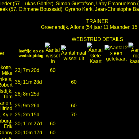
rieder (57. Lukas Görtler), Simon Gustafson, Urby Emanuelson 
reek (57. Othmane Boussaid); Gyrano Kerk, Jean-Christophe Ba
TRAINER
Groenendijk, Alfons
(54 jaar 11 Maanden 15
WEDSTRIJD DETAILS
leeftijd op de
er
wedstrijddag
kotte,
23j 7m 20d
60
Mike
nkels,
35j 11m 28d
60
obert
sdijk,
28j 8m 25d
Tom
anon,
25j 9m 26d
60
lfried
, Kyle
25j 2m 15d
70
nburg,
30j 11m 27d
60
Erik
 Donny
30j 10m 17d
60
ayati,