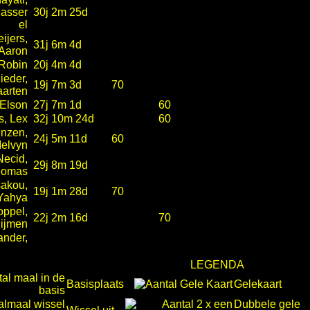
asser
30j 2m 25d
el
ijers,
31j 6m 4d
Aaron
 Robin
20j 4m 4d
ieder,
19j 7m 3d
70
arten
 Elson
27j 7m 1d
60
s, Lex
32j 10m 24d
60
enzen,
24j 5m 11d
60
elvyn
Necid,
29j 8m 19d
homas
akou,
19j 1m 28d
70
Yahya
ppel,
22j 2m 16d
70
ijmen
ander,
LEGENDA
Basisplaats
Gelekaart
Dubbele gele