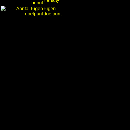
Penalty
Eigen
doelpunt