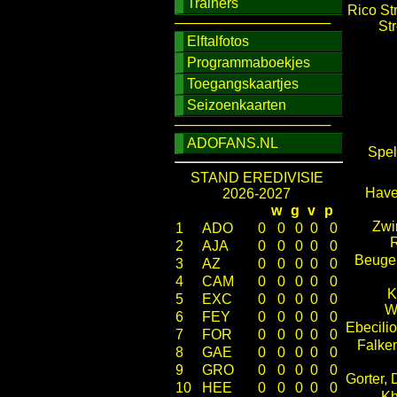
Trainers
Rico St
────────────────
St
Elftalfotos
Programmaboekjes
Toegangskaartjes
Seizoenkaarten
────────────────
ADOFANS.NL
Spel
STAND EREDIVISIE
Have
2026-2027
w
g
v
p
Zwi
1
ADO
0
0
0
0
0
R
2
AJA
0
0
0
0
0
Beugel
3
AZ
0
0
0
0
0
4
CAM
0
0
0
0
0
K
5
EXC
0
0
0
0
0
Wi
6
FEY
0
0
0
0
0
Ebecilio
7
FOR
0
0
0
0
0
Falke
8
GAE
0
0
0
0
0
9
GRO
0
0
0
0
0
Gorter,
10
HEE
0
0
0
0
0
Kh