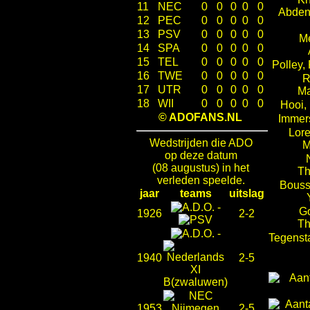
11
NEC
0
0
0
0
0
Abden
12
PEC
0
0
0
0
0
13
PSV
0
0
0
0
0
Me
14
SPA
0
0
0
0
0
15
TEL
0
0
0
0
0
Polley,
16
TWE
0
0
0
0
0
R
17
UTR
0
0
0
0
0
Ma
18
WII
0
0
0
0
0
Hooi,
© ADOFANS.NL
Immer
Lor
Wedstrijden die ADO
M
op deze datum
(08 augustus) in het
T
verleden speelde.
Bouss
jaar
teams
uitslag
-
Go
1926
2-2
Th
-
Tegenst
1940
2-5
1953
2-5