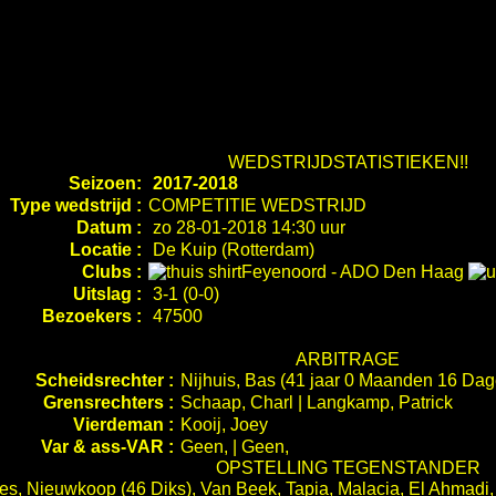
WEDSTRIJDSTATISTIEKEN!!
Seizoen:
2017-2018
Type wedstrijd :
COMPETITIE WEDSTRIJD
Datum :
zo 28-01-2018 14:30 uur
Locatie :
De Kuip (Rotterdam)
Clubs :
Feyenoord
-
ADO Den Haag
Uitslag :
3-1 (0-0)
Bezoekers :
47500
ARBITRAGE
Scheidsrechter :
Nijhuis, Bas (41 jaar 0 Maanden 16 Dag
Grensrechters :
Schaap, Charl | Langkamp, Patrick
Vierdeman :
Kooij, Joey
Var & ass-VAR :
Geen, | Geen,
OPSTELLING TEGENSTANDER
es, Nieuwkoop (46 Diks), Van Beek, Tapia, Malacia, El Ahmadi, 