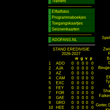
Trainers
────────────────
Elftalfotos
Programmaboekjes
Toegangskaartjes
Seizoenkaarten
────────────────
Spel
ADOFANS.NL
Zwi
STAND EREDIVISIE
R
2026-2027
w
g
v
p
B
1
ADO
0
0
0
0
0
Beugel
2
AJA
0
0
0
0
0
3
AZ
0
0
0
0
0
E
4
CAM
0
0
0
0
0
Ty
5
EXC
0
0
0
0
0
6
FEY
0
0
0
0
0
Sha
7
FOR
0
0
0
0
0
Falke
8
GAE
0
0
0
0
0
9
GRO
0
0
0
0
0
Gorter,
10
HEE
0
0
0
0
0
Kh