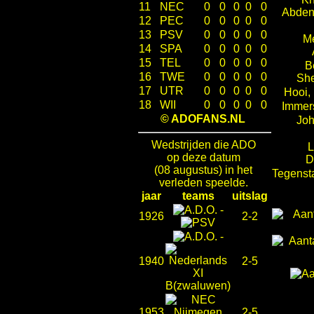
11
NEC
0
0
0
0
0
Abden
12
PEC
0
0
0
0
0
13
PSV
0
0
0
0
0
Me
14
SPA
0
0
0
0
0
15
TEL
0
0
0
0
0
B
16
TWE
0
0
0
0
0
She
17
UTR
0
0
0
0
0
Hooi,
18
WII
0
0
0
0
0
Immer
© ADOFANS.NL
Joh
Wedstrijden die ADO
L
op deze datum
D
(08 augustus) in het
Tegenst
verleden speelde.
jaar
teams
uitslag
-
1926
2-2
-
1940
2-5
1953
2-5