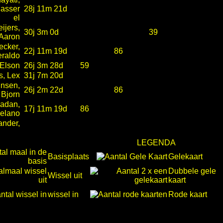
asser
28j 11m 21d
el
ijers,
30j 3m 0d
39
Aaron
ecker,
22j 11m 19d
86
raldo
 Elson
26j 3m 28d
59
s, Lex
31j 7m 20d
nsen,
26j 2m 22d
86
Bjorn
adan,
17j 11m 19d
86
elano
ander,
LEGENDA
Basisplaats
Gelekaart
Dubbele gele
Wissel uit
kaart
wissel in
Rode kaart