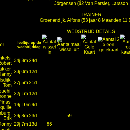
Jörgensen (82 Van Persie), Larsson
TRAINER
Groenendijk, Alfons
(53 jaar 8 Maanden 11
WEDSTRIJD DETAILS
leeftijd op de
er
wedstrijddag
nkels,
34j 8m 24d
obert
akker,
23j 0m 12d
Danny
sdijk,
27j 5m 21d
Tom
buehi,
22j 1m 12d
ronne
Pinas,
19j 10m 9d
quille
nburg,
29j 8m 23d
59
Erik
 Donny
29j 7m 13d
86
ayati,