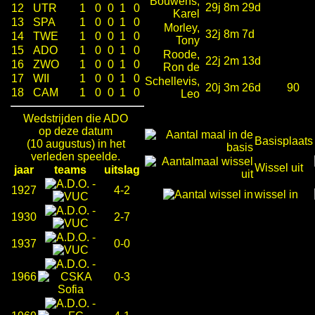
Bouwens,
29j 8m 29d
12
UTR
1
0
0
1
0
Karel
13
SPA
1
0
0
1
0
Morley,
32j 8m 7d
14
TWE
1
0
0
1
0
Tony
15
ADO
1
0
0
1
0
Roode,
22j 2m 13d
16
ZWO
1
0
0
1
0
Ron de
17
WII
1
0
0
1
0
Schellevis,
20j 3m 26d
90
18
CAM
1
0
0
1
0
Leo
Wedstrijden die ADO
op deze datum
Basisplaats
(10 augustus) in het
verleden speelde.
Wissel uit
jaar
teams
uitslag
-
1927
4-2
wissel in
-
1930
2-7
-
1937
0-0
-
1966
0-3
-