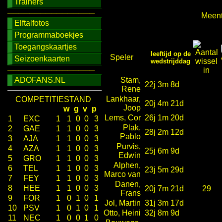
Trainers
────────────────
Meent
Elftalfotos
Programmaboekjes
Toegangskaartjes
leeftijd op de
Speler
Seizoenkaarten
wedstrijddag
────────────────
ADOFANS.NL
Stam,
22j 3m 8d
Rene
Lankhaar,
COMPETITIESTAND
20j 4m 21d
Joop
w
g
v
p
Lems, Cor
26j 1m 20d
1
EXC
1
1
0
0
3
Plak,
2
GAE
1
1
0
0
3
28j 2m 12d
Pablo
3
AJA
1
1
0
0
3
Purvis,
4
AZA
1
1
0
0
3
25j 6m 9d
Edwin
5
GRO
1
1
0
0
3
Alphen,
6
TEL
1
1
0
0
3
23j 5m 29d
Marco van
7
FEY
1
1
0
0
3
Danen,
8
HEE
1
1
0
0
3
20j 7m 21d
29
Frans
9
FOR
1
0
1
0
1
Jol, Martin
31j 3m 17d
10
PSV
1
0
1
0
1
Otto, Heini
32j 8m 9d
11
NEC
1
0
0
1
0