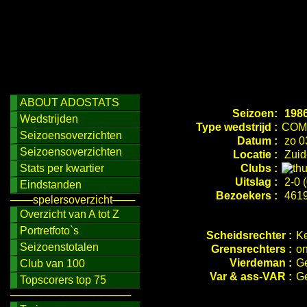
ABOUT ADOSTATS
Seizoen:
1986
Wedstrijden
Type wedstrijd :
COM
Seizoensoverzichten
Datum :
zo 0
Seizoensoverzichten
Locatie :
Zuid
Stats per kwartier
Clubs :
Uitslag :
2-0 (
Eindstanden
Bezoekers :
461
───spelersoverzicht───
Overzicht van A tot Z
Portretfoto`s
Scheidsrechter :
Ke
Seizoenstotalen
Grensrechters :
on
Vierdeman :
G
Club van 100
Var & ass-VAR :
Ge
Topscorers top 75
────────────────